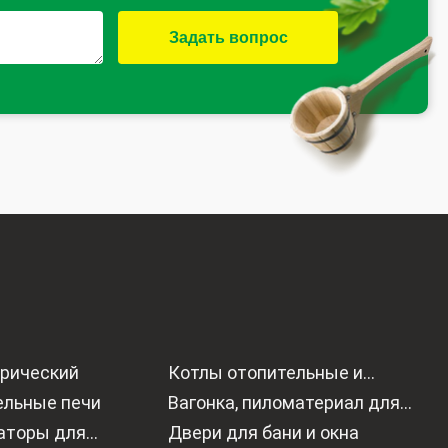
Задать вопрос
трический
Котлы отопительные и
ельные печи
водонагреватели газовые
Вагонка, пиломатериал для
раторы для
отделки бани
Двери для бани и окна