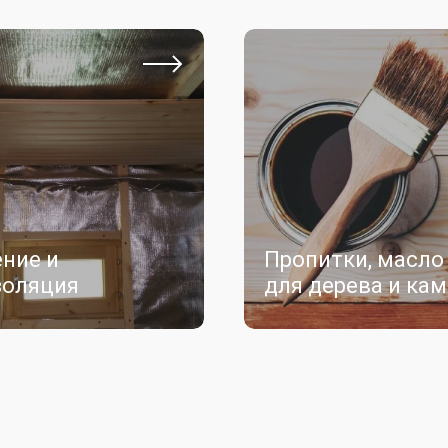
ние и
Пропитки, масло 
золяция
для дерева и ка