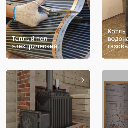
Котлы
Теплый пол
водон
электрический
газов