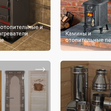
 отопительные и
агреватели
Камины и
ые
отопительные п