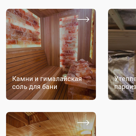
Камни и гималайская
Утепле
соль для бани
парои