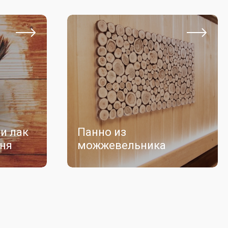
и лак
Панно из
мня
можжевельника