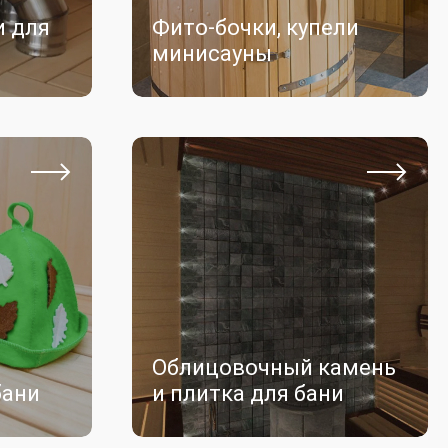
и для
Фито-бочки, купели
минисауны
Облицовочный камень
бани
и плитка для бани